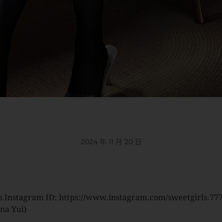
2024 年 11 月 20 日
 Instagram ID: https://www.instagram.com/sweetgirls.777
ina Yui)