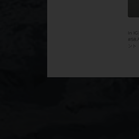
In
I
58
ント