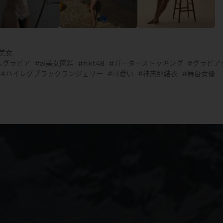
G美女
人グラビア
ai美女図鑑
hkt48
ガーターストッキング
グラビア
ハイレグブラックランジェリー
可愛い
神志那結衣
舞台女優