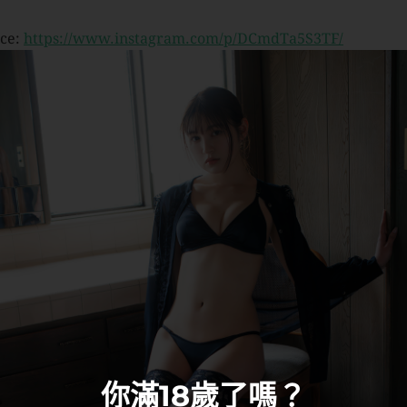
ce:
https://www.instagram.com/p/DCmdTa5S3TF/
你滿18歲了嗎？