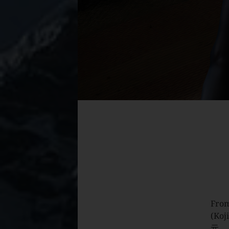
From
(Koj
元