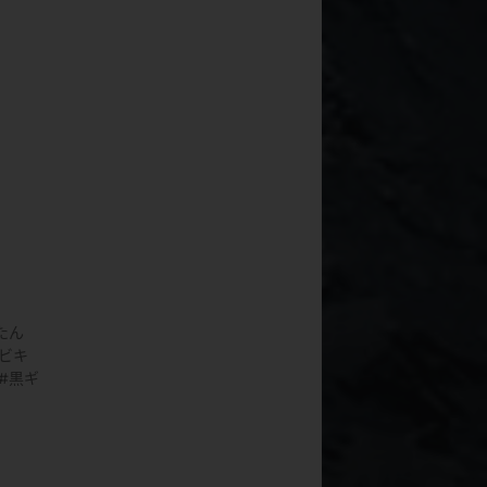
たん
ビキ
黒ギ