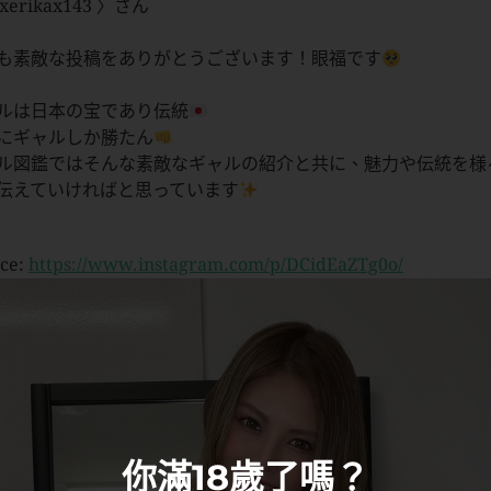
xerikax143 〉さん
も素敵な投稿をありがとうございます！眼福です
ルは日本の宝であり伝統
にギャルしか勝たん
ル図鑑ではそんな素敵なギャルの紹介と共に、魅力や伝統を様
伝えていければと思っています
ce:
https://www.instagram.com/p/DCidEaZTg0o/
你滿18歲了嗎？