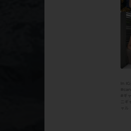
In
I
can
ギ
ニギ
ャル