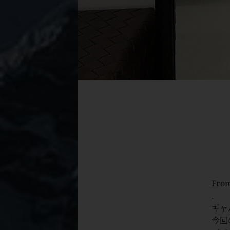
From
.
ギャ
今回