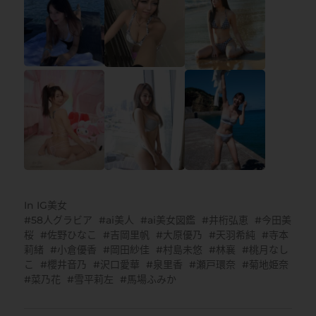
In
IG美女
58人グラビア
ai美人
ai美女図鑑
井桁弘恵
今田美
桜
佐野ひなこ
吉岡里帆
大原優乃
天羽希純
寺本
莉緒
小倉優香
岡田紗佳
村島未悠
林襄
桃月なし
こ
櫻井音乃
沢口愛華
泉里香
瀬戸環奈
菊地姫奈
菜乃花
雪平莉左
馬場ふみか