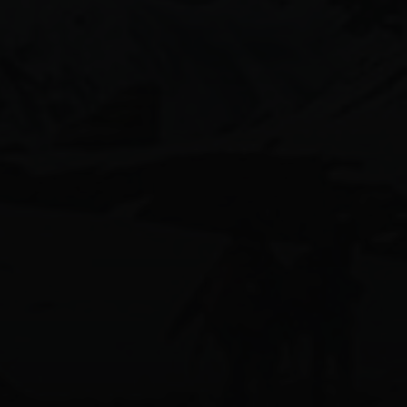
aiグラビアモデル
170beauty
58人グラビア
ai美女図鑑
ai美人
calvinklein女子
shein水着
かわいい
canonimagegallery
ぎゃう
エロ可愛い
インスタ美女
ギャル
キャンギャル
スタイル抜群
ギャルコーデ
ギャルメイク
ギャル図鑑
ギャル系
ビキニ女子
ビキニギャル
モデル女子
ネオンビキニ
健身女孩
可愛い女の子
天使と女神のハーフ
微性感
平成ギャル
摩羯女都是正妹
水着ギャル
比基尼
水着女子
清楚コーデ
清楚ネイル
清楚図鑑
清楚系女子
美女スタグラム
美男美女と繋がりたい
白ギャル
黒ギャル
몸스타그램
비키니그램
데이즈데이즈수영복
몸매
몸매스타그램