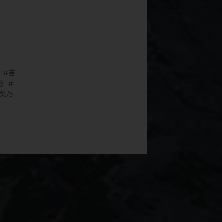
吉
悠
菜乃