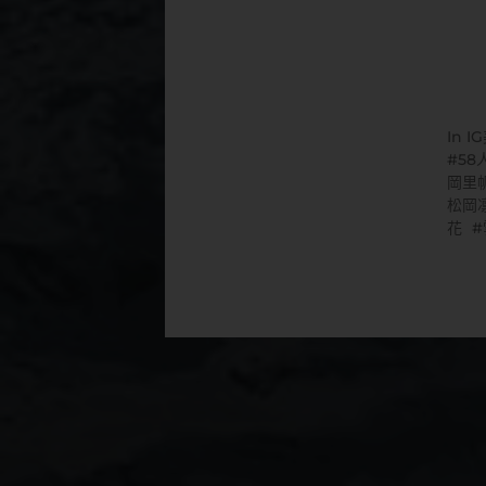
In
I
58
岡里
松岡
花