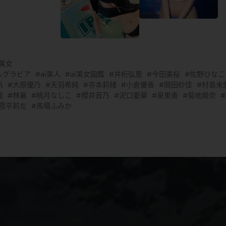
G美女
人グラビア
ai美人
ai美女図鑑
井桁弘恵
今田美桜
佐野ひなこ
帆
大原優乃
天羽希純
寺本莉緒
小倉優香
岡田紗佳
村島未
凛
林襄
桃月なしこ
櫻井音乃
沢口愛華
泉里香
菊地姫奈
雪平莉左
馬場ふみか