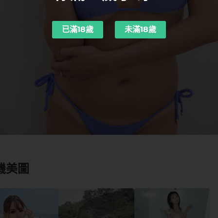
已滿18歲
未滿18歲
機美圖