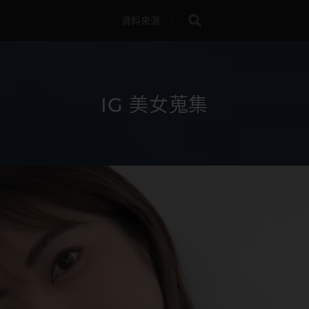
資料來源
IG 美女蒐集