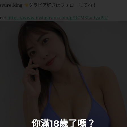
avure.king
グラビア好きはフォローしてね！
ce:
https://www.instagram.com/p/DCMSLadyaPU/
你滿18歲了嗎？