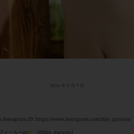
2024 年 11 月 7 日
 Instagram ID: https://www.instagram.com/bijo_guravia/
フィールへgo
［@bijo_guravia］