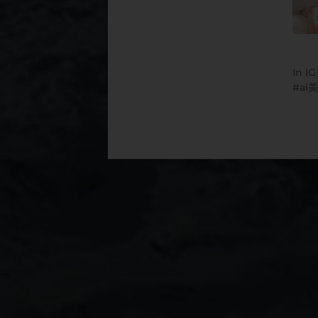
In
I
ai