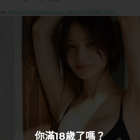
ce:
https://www.instagram.com/p/DCEQBtZTYp5/
你滿18歲了嗎？