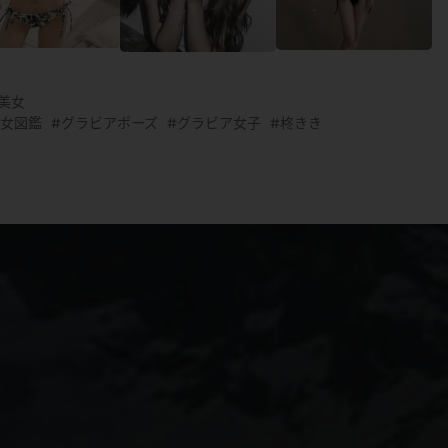
G美女
美女図鑑
グラビアポーズ
グラビア女子
柊きき