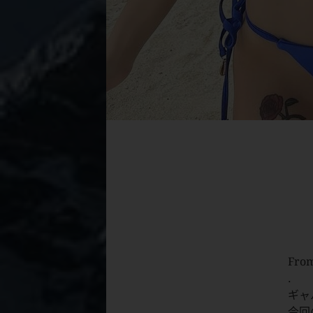
From
.
ギャ
今回