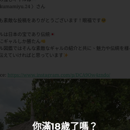
kumamiyu.24 〉さん
も素敵な投稿をありがとうございます！眼福です
ルは日本の宝であり伝統
にギャルしか勝たん
ル図鑑ではそんな素敵なギャルの紹介と共に、魅力や伝統を様
伝えていければと思っています
ce:
https://www.instagram.com/p/DCA9Ow4zndo/
你滿18歲了嗎？