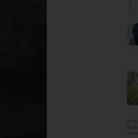
In
I
can
ギ