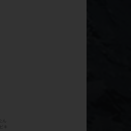
たん
ビキ