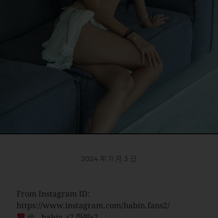
2024 年 11 月 3 日
From Instagram ID:
https://www.instagram.com/habin.fans2/
@__habin_s2 하빈s2