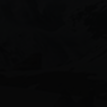
月份美圖
aiグラビアモデル
170beauty
58人グラビア
ai美女図鑑
ai美人
calvinklein女子
shein水着
かわいい
canonimagegallery
ぎゃう
エロ可愛い
インスタ美女
ギャル
キャンギャル
スタイル抜群
ギャルコーデ
ギャルメイク
ギャル図鑑
ギャル系
ビキニ女子
ビキニギャル
モデル女子
ネオンビキニ
健身女孩
可愛い女の子
天使と女神のハーフ