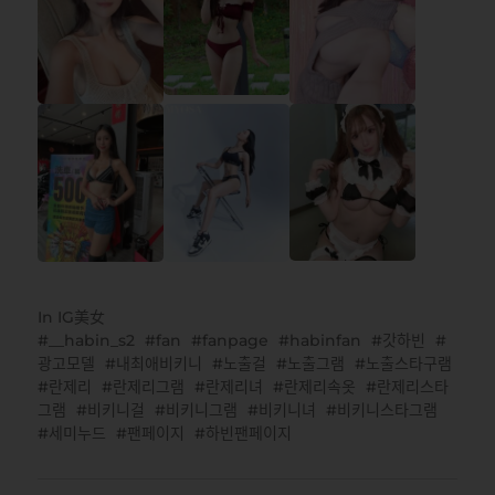
In
IG美女
__habin_s2
fan
fanpage
habinfan
갓하빈
광고모델
내최애비키니
노출걸
노출그램
노출스타구램
란제리
란제리그램
란제리녀
란제리속옷
란제리스타
그램
비키니걸
비키니그램
비키니녀
비키니스타그램
세미누드
팬페이지
하빈팬페이지