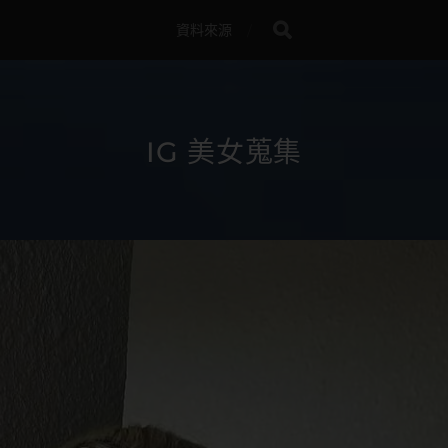
資料來源
IG 美女蒐集