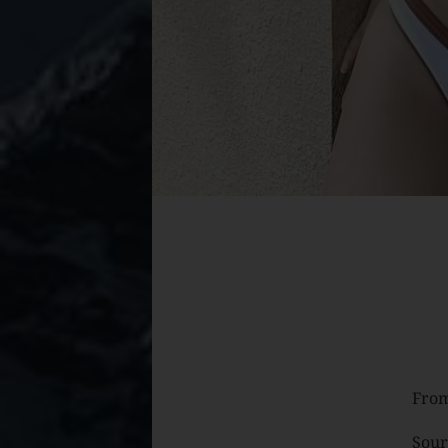
From
Sour