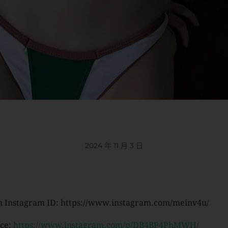
2024 年 11 月 3 日
 Instagram ID: https://www.instagram.com/meinv4u/
ce:
https://www.instagram.com/p/DB4BP4PhMWH/