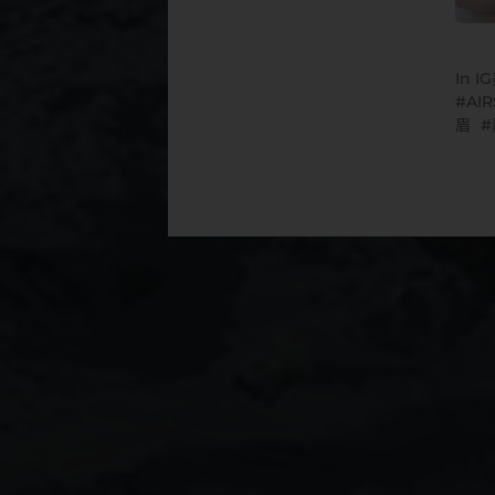
In
I
AI
眉