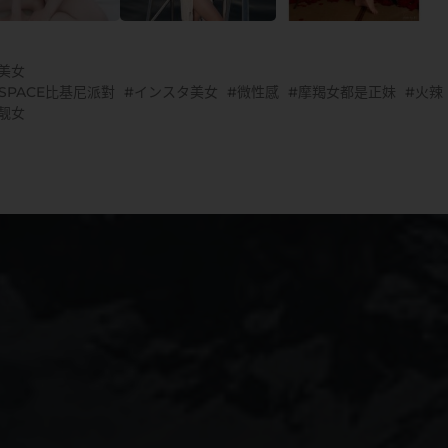
G美女
RSPACE比基尼派對
インスタ美女
微性感
摩羯女都是正妹
火辣
靓女