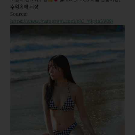
추억속에 저장
Source:
https://www.instagram.com/p/C_mjg4aSV09/