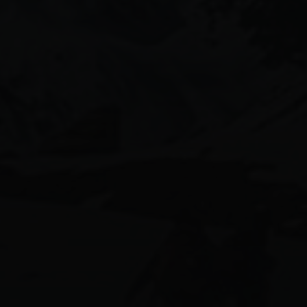
月份美圖
aiグラビアモデル
170beauty
58人グラビア
ai美女図鑑
ai美人
calvinklein女子
shein水着
かわいい
canonimagegallery
ぎゃう
エロ可愛い
インスタ美女
ギャル
キャンギャル
スタイル抜群
ギャルコーデ
ギャルメイク
ギャル図鑑
ギャル系
ビキニ女子
ビキニギャル
モデル女子
ネオンビキニ
健身女孩
可愛い女の子
天使と女神のハーフ
微性感
平成ギャル
摩羯女都是正妹
水着ギャル
比基尼
水着女子
清楚コーデ
清楚ネイル
清楚図鑑
清楚系女子