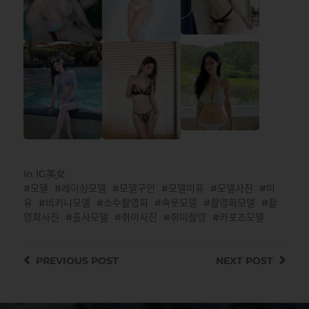
In
IG美女
모델
레이싱모델
모델구인
모델미유
모델사진
미
유
비키니모델
소수촬영회
속옷모델
촬영회모델
촬
영회사진
출사모델
취미사진
취미촬영
카포즈모델
PREVIOUS
POST
NEXT
POST