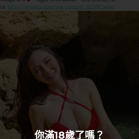
ce:
https://www.instagram.com/p/C_hLQPCoeve/
你滿18歲了嗎？