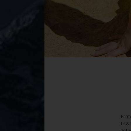
From
I sw
get 