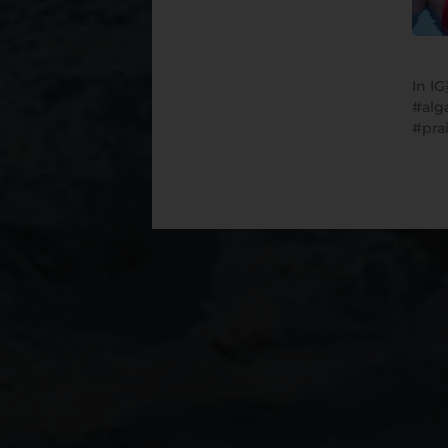
In
I
alg
pra