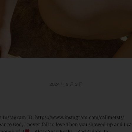
2024 年 9 月 5 日
 Instagram ID: https://www.instagram.com/callmetsts/
ear to God, I never fall in love Then you showed up and I ca
enough of it
– Algar Seco Rocks – Red @debi_tw