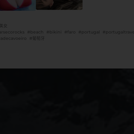
G美女
arsecorocks
beach
bikini
faro
portugal
portugaltrave
iadecavoeiro
葡萄牙