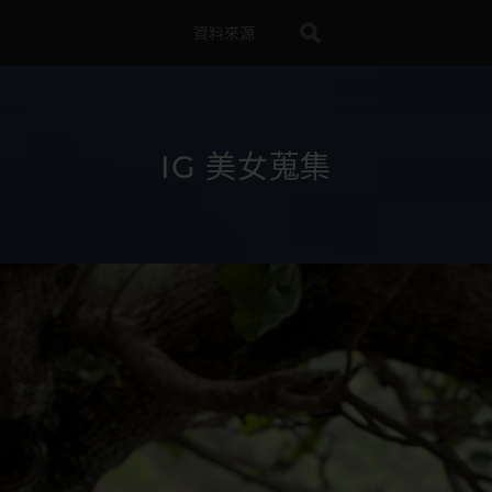
資料來源
IG 美女蒐集