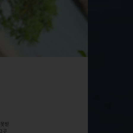
 못받
그곳