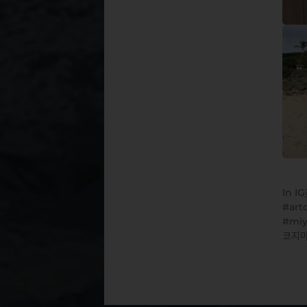
In
I
art
miy
코지