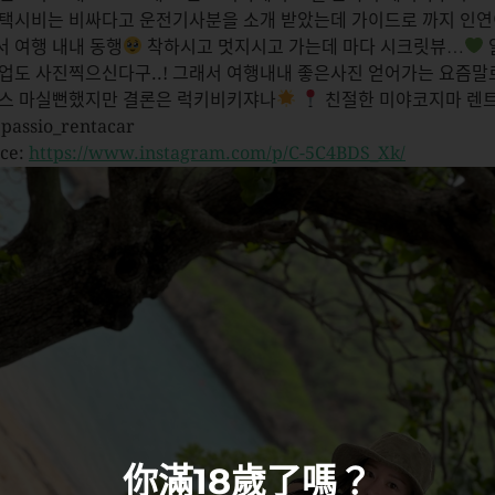
 택시비는 비싸다고 운전기사분을 소개 받았는데 가이드로 까지 인연
서 여행 내내 동행
착하시고 멋지시고 가는데 마다 시크릿뷰…
 업도 사진찍으신다구..! 그래서 여행내내 좋은사진 얻어가는 요즘말
락스 마실뻔했지만 결론은 럭키비키쟈나
친절한 미야코지마 렌
assio_rentacar
ce:
https://www.instagram.com/p/C-5C4BDS_Xk/
你滿18歲了嗎？