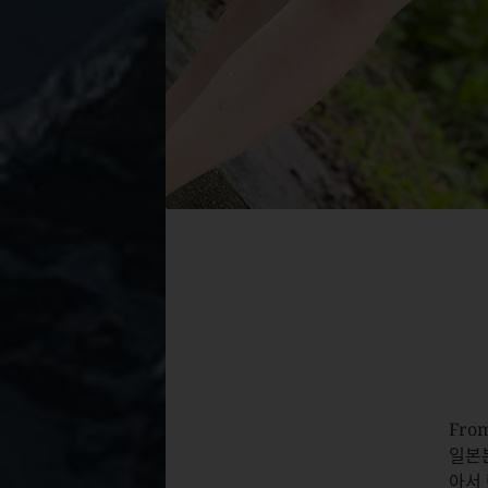
From
일본
아서