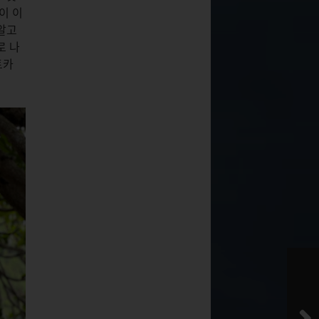
이 이
알고
로 나
트카