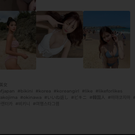
G美女
ofjapan
bikini
korea
koreangirl
like
likeforlikes
akojima
okinawa
いいね返し
ビキニ
韓国人
미야코지마
마렌터카
비키니
여행스타그램