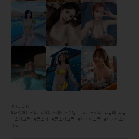
In
IG美女
내최애비키니
데이즈데이즈수영복
모노키니
몸매
몸
매스타그램
몸스타
몸스타그램
비키니그램
비키니스타
그램