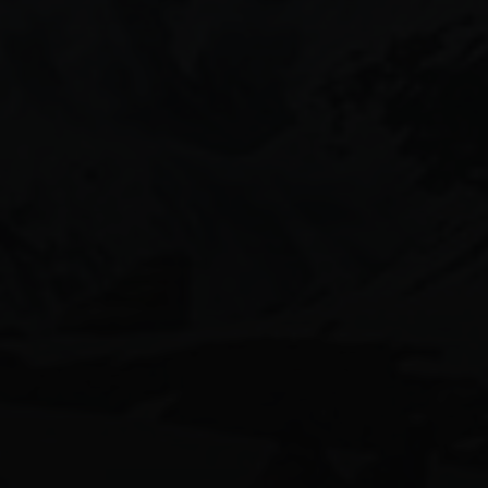
月份美圖
aiグラビアモデル
170beauty
58人グラビア
ai美女図鑑
ai美人
calvinklein女子
shein水着
かわいい
canonimagegallery
ぎゃう
エロ可愛い
インスタ美女
ギャル
キャンギャル
スタイル抜群
ギャルコーデ
ギャルメイク
ギャル図鑑
ギャル系
ビキニ女子
ビキニギャル
モデル女子
ネオンビキニ
健身女孩
可愛い女の子