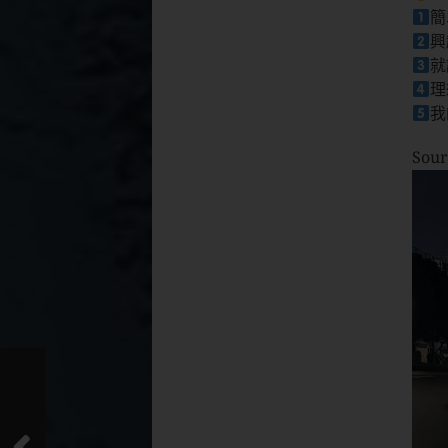
簡
興
就
理
我
Sour