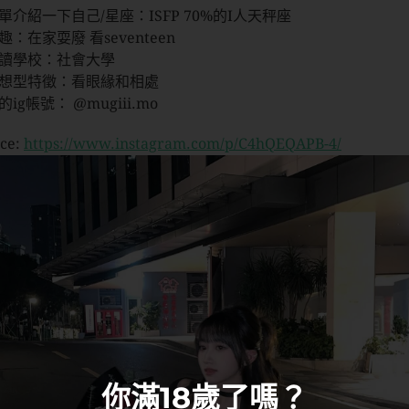
單介紹一下自己/星座：ISFP 70%的I人天秤座
趣：在家耍廢 看seventeen
讀學校：社會大學
想型特徵：看眼緣和相處
的ig帳號： @mugiii.mo
ce:
https://www.instagram.com/p/C4hQEQAPB-4/
你滿18歲了嗎？