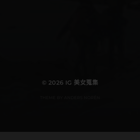
健身女孩
可愛い女の子
天使と女神のハーフ
微性感
平成ギャル
摩羯女都是正妹
水着ギャル
比基尼
水着女子
清楚コーデ
清楚ネイル
清楚図鑑
清楚系女子
美女スタグラム
美男美女と繋がりたい
白ギャル
黒ギャル
몸스타그램
비키니그램
데이즈데이즈수영복
몸매
몸매스타그램
© 2026
IG 美女蒐集
THEME BY
ANDERS NORÉN
在線使用者人數: 20