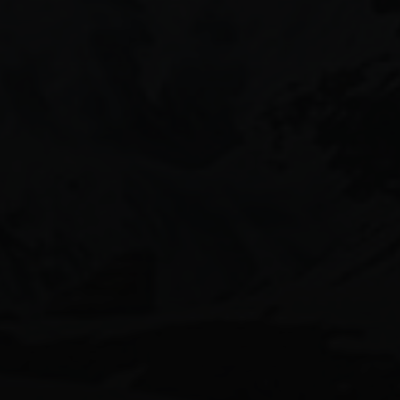
月份美圖
aiグラビアモデル
170beauty
58人グラビア
ai美女図鑑
ai美人
calvinklein女子
shein水着
かわいい
canonimagegallery
ぎゃう
エロ可愛い
インスタ美女
ギャル
キャンギャル
スタイル抜群
ギャルコーデ
ギャルメイク
ギャル図鑑
ギャル系
ビキニ女子
ビキニギャル
モデル女子
ネオンビキニ