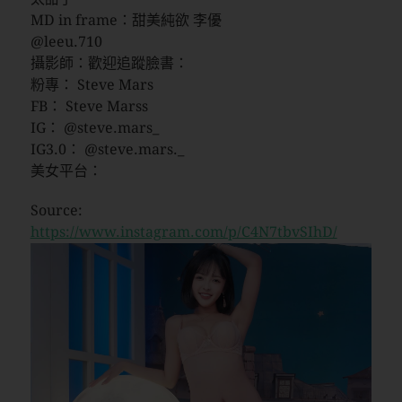
MD in frame：甜美純欲 李優
@leeu.710
攝影師：歡迎追蹤臉書：
粉專： Steve Mars
FB： Steve Marss
IG： @steve.mars_
IG3.0： @steve.mars._
美女平台：
Source:
https://www.instagram.com/p/C4N7tbvSIhD/