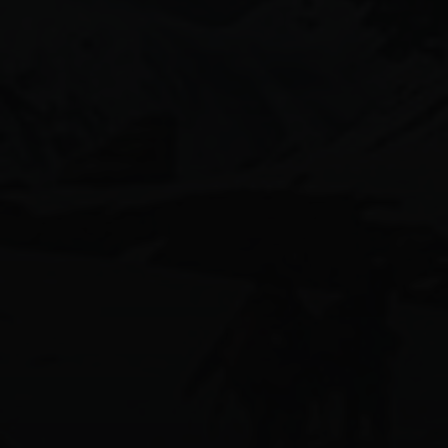
aiグラビアモデル
170beauty
58人グラビア
ai美女図鑑
ai美人
calvinklein女子
shein水着
かわいい
canonimagegallery
ぎゃう
エロ可愛い
インスタ美女
ギャル
キャンギャル
スタイル抜群
ギャルコーデ
ギャルメイク
ギャル図鑑
ギャル系
ビキニ女子
ビキニギャル
モデル女子
ネオンビキニ
健身女孩
可愛い女の子
天使と女神のハーフ
微性感
平成ギャル
摩羯女都是正妹
水着ギャル
比基尼
水着女子
清楚コーデ
清楚ネイル
清楚図鑑
清楚系女子
美女スタグラム
美男美女と繋がりたい
白ギャル
黒ギャル