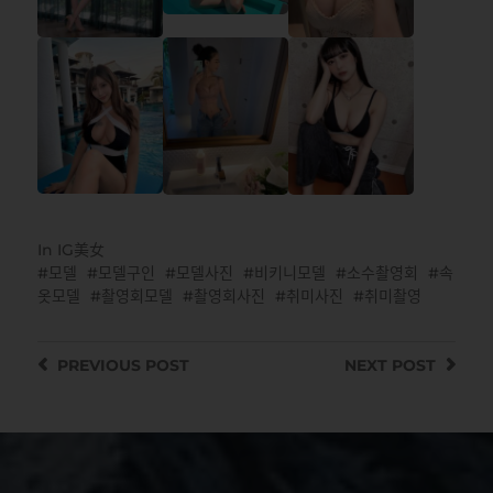
In
IG美女
모델
모델구인
모델사진
비키니모델
소수촬영회
속
옷모델
촬영회모델
촬영회사진
취미사진
취미촬영
PREVIOUS
POST
NEXT
POST