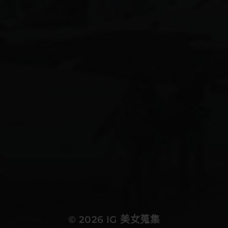
aiグラビアモデル
170beauty
58人グラビア
ai美女図鑑
ai美人
calvinklein女子
shein水着
かわいい
canonimagegallery
ぎゃう
エロ可愛い
インスタ美女
ギャル
キャンギャル
スタイル抜群
ギャルコーデ
ギャルメイク
ギャル図鑑
ギャル系
ビキニ女子
ビキニギャル
モデル女子
ネオンビキニ
健身女孩
可愛い女の子
天使と女神のハーフ
微性感
平成ギャル
摩羯女都是正妹
水着ギャル
比基尼
水着女子
清楚コーデ
清楚ネイル
清楚図鑑
清楚系女子
美女スタグラム
美男美女と繋がりたい
白ギャル
黒ギャル
몸스타그램
비키니그램
데이즈데이즈수영복
몸매
몸매스타그램
© 2026
IG 美女蒐集