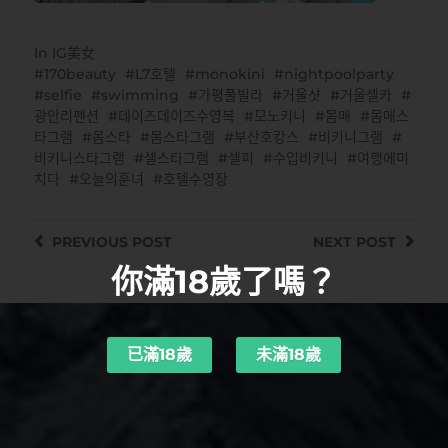
In
IG美女
170beauty
L7호텔
monokini
nightpoolparty
selfie
swimming
가평풀빌라
거울샷
거울셀카
광안리펜션
데이즈데이즈수영복
모노키니
몸매
몸매스
타그램
몸스타
몸스타그램
부산호캉스
비키니그램
비키니스타그램
셀스타그램
셀피
수입비키니
여행에미
치다
오늘의훈녀
호텔수영장
PREVIOUS
POST
NEXT
POST
你滿18歲了嗎？
已滿18歲
未滿18歲