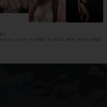
G美女
togram_archive
主題攝影
人像寫真
唯美
小紅書
氛圍