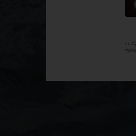
In
I
pho