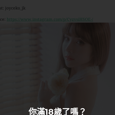
st: joyceko_jk
ce:
https://www.instagram.com/p/CyzvsiHSOE-/
你滿18歲了嗎？