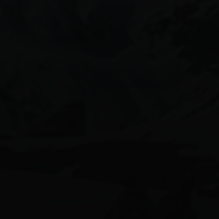
月份美圖
aiグラビアモデル
170beauty
58人グラビア
ai美女図鑑
ai美人
calvinklein女子
shein水着
かわいい
canonimagegallery
ぎゃう
エロ可愛い
インスタ美女
ギャル
キャンギャル
スタイル抜群
ギャルコーデ
ギャルメイク
ギャル図鑑
ギャル系
ビキニ女子
ビキニギャル
モデル女子
ネオンビキニ
健身女孩
可愛い女の子
天使と女神のハーフ
微性感
平成ギャル