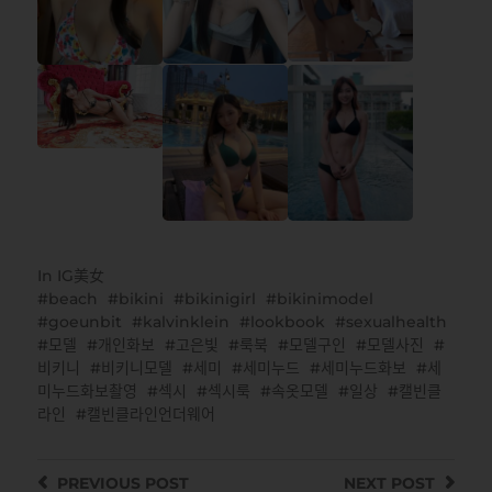
In
IG美女
beach
bikini
bikinigirl
bikinimodel
goeunbit
kalvinklein
lookbook
sexualhealth
모델
개인화보
고은빛
룩북
모델구인
모델사진
비키니
비키니모델
세미
세미누드
세미누드화보
세
미누드화보촬영
섹시
섹시룩
속옷모델
일상
캘빈클
라인
캘빈클라인언더웨어
PREVIOUS
POST
NEXT
POST